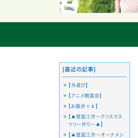
[最近の記事]
【外遊び】
【アニメ観賞会】
【お散歩🚶🌷】
【🎄壁面工作〜クリスマス
ツリー作り〜🎄】
【🎄壁面工作〜オーナメン