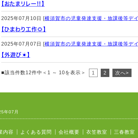
【おたまリレー‼️】
2025年07月10日 [
横須賀市の児童発達支援・放課後等デ
【ひまわり工作🌻】
2025年07月07日 [
横須賀市の児童発達支援・放課後等デ
【外遊び☀️】
■該当件数12件中＜1 ～ 10を表示＞
1
2
次へ>
25年07月
業内容
よくある質問
会社概要
衣笠教室
三春教室