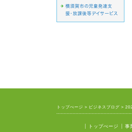
横須賀市の児童発達支
援・放課後等デイサービス
トップぺージ
ビジネスブログ
20
トップぺージ
事