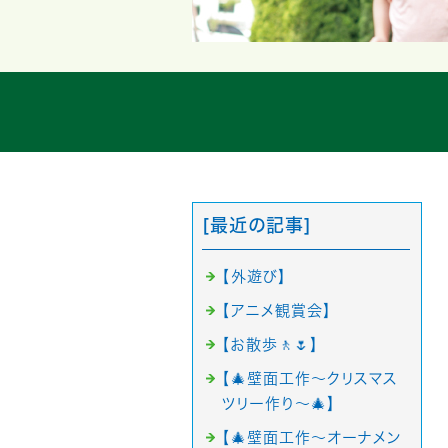
[最近の記事]
【外遊び】
【アニメ観賞会】
【お散歩🚶🌷】
【🎄壁面工作〜クリスマス
ツリー作り〜🎄】
【🎄壁面工作〜オーナメン