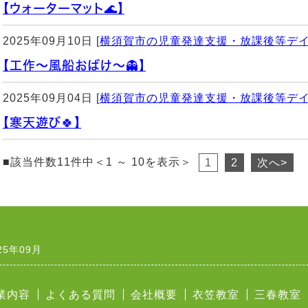
【ウォーターマット🌊】
2025年09月10日 [
横須賀市の児童発達支援・放課後等デ
【工作〜風船おばけ〜👻】
2025年09月04日 [
横須賀市の児童発達支援・放課後等デ
【寒天遊び🍀】
■該当件数11件中＜1 ～ 10を表示＞
1
2
次へ>
25年09月
業内容
よくある質問
会社概要
衣笠教室
三春教室